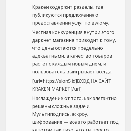
e
Кракен содержит разделы, где
R
публикуются предложения о
предоставлении услуг по взлому.
e
Честная конкуренция внутри этого
a
даркнет магазина приводит к тому,
что цены остаются предельно
d
адекватными, а качество товаров
i
растет с каждым новым днем, и
пользователь выигрывает всегда.
n
[url=https://slon5.id]ВХОД НА САЙТ
g
KRAKEN МАРКЕТ[/url]
Наслаждение от того, как элегантно
решены сложные задачи.
Мультиподпись, эскроу,
шифрование — всё это работает под
капотом так тихо, что ты просто