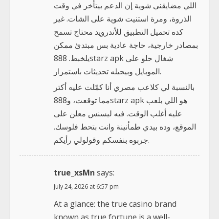
اللي مضايقني شوية إن الدعم بيتأخر في وقت
الذروة، ومرة استنيت شوية على الشات. غير
كده تحميل التطبيق للأندرويد محتاج تسمح
بمصادر خارجية، حاجة عادية بس مبتدئ ممكن
يلخبط. 888starz apk شغال حلو على
الموبايل وبيجيله تحديثات باستمرار.
بالنسبة لي كلاعب مصري أنا كمّلت عليه أكتر
مما توقعت، و888starz apk هو اللي بلعب
عليه أغلب الوقت. فيه ليسنس معلن على
الموقع، وده بيدي طمأنينة وانت بتحط فلوسك.
جربوه بنفسكم وقولولي رأيكم.
true_xsMn
says:
July 24, 2026 at 6:57 pm
At a glance: the true casino brand
known as true fortune is a well-