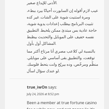
الأدنى للإيداع صغير.
عيب لازم أقوله إن السابورت أحيانًا بيرد ببطء،
ومرة استنيت شوية على الشات. غير كده
تثبيت البرنامج بيطلب إعدادات يدوية شوية،
حاجة عادية بس مبتدئ ممكن يلخبط. التطبيق
نفسه خفيف على الموبايل والتحديث بيظبط
المشاكل أول بأول.
بالنسبة لي كلاعب مصري أنا مرتاح أكتر مما
توقعت، والتطبيق بقى أساسي على موبايلي.
منظّم ومرخّص، وده بيريّح وانت بتحط فلوسك.
لو عندك سؤال اسأل.
true_iwOn
says:
July 24, 2026 at 8:52 pm
Been a member at true fortune casino