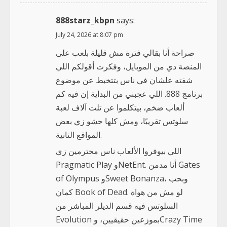
888starz_kbpn
says:
July 24, 2026 at 8:07 pm
صراحة أنا بقالي فترة مش قليلة بلعب على
المنصة دي من الموبايل، وفكرت أقولكم اللي
شفته علشان في ناس بتتخبط عن موضوع
برنامج 888. اللي عجبني من البداية إن فيه كم
ألعاب ضخم، بيتكلموا عن تلت آلاف لعبة
سلوتس تقريبًا، ومش كلها حشو زي بعض
المواقع التانية.
اللي بيوفروا الألعاب ناس محترمين زي
Pragmatic Play وNetEnt. أنا مدمن Gates
of Olympus وSweet Bonanza، وبحب
كمان Book of Dead. لو مش من هواة
السلوتس فيه قسم الديلر المباشر من
Evolution بموزعين حقيقيين، وCrazy Time