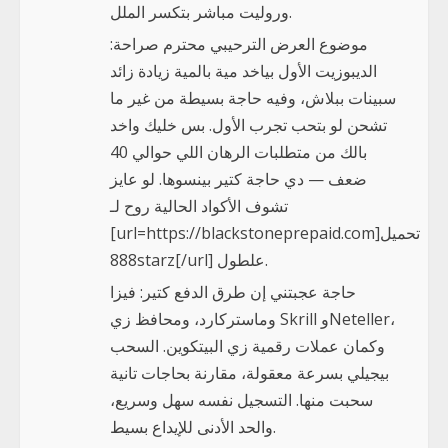
وروليت مباشر بتكسر الملل.
موضوع العرض الترحيبي محترم صراحة:
الديبوزيت الأول بياخد مية بالمية زيادة زائد
سبينات ببلاش، وفيه حاجة بسيطة من غير ما
تشحن لو بتحب تجرب الأول. بس خليك واخد
بالك من متطلبات الرهان اللي حوالي 40
ضعف — دي حاجة كتير بينسوها. لو عايز
تشوف الأكواد الحالية روح لـ
[url=https://blackstoneprepaid.com]تحميل
888starz[/url] علطول.
حاجة عجبتني إن طرق الدفع كتير: فيزا
وماستركارد، ومحافظ زي Skrill وNeteller،
وكمان عملات رقمية زي البيتكوين. السحب
بيجيلي بسرعة معقولة، مقارنة بحاجات تانية
سحبت منها. التسجيل نفسه سهل وسريع،
والحد الأدنى للإيداع بسيط.