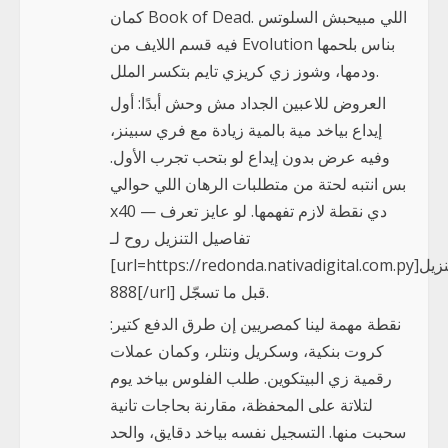
كمان Book of Dead. اللي مبيحبش السلوتس
فيه قسم اللايف من Evolution بناس بلحمها
ودمها، وشوز زي كريزي تايم بتكسر الملل.
العروض للاعبين الجداد مش وحش أبدًا: أول
إيداع بياخد مية بالمية زيادة مع فري سبينز،
وفيه عرض بدون إيداع لو بتحب تجرب الأول.
بس انتبه لحتة من متطلبات الرهان اللي حوالي
x40 — دي نقطة لازم تفهمها. لو عايز تعرف
تفاصيل التنزيل روح لـ
[url=https://redonda.nativadigital.com.py]تنزيل
888[/url] قبل ما تسجّل.
نقطة مهمة لينا كمصريين إن طرق الدفع كتير:
كروت بنكية، وسكريل ونتلر، وكمان عملات
رقمية زي البيتكوين. طلب الفلوس بياخد يوم
لتلاتة على المحفظة، مقارنة بحاجات تانية
سحبت منها. التسجيل نفسه بياخد دقايق، والحد