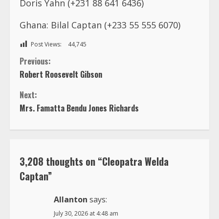
Doris Yahn (+231 88 641 6436)
Ghana: Bilal Captan (+233 55 555 6070)
Post Views:
44,745
C
Previous:
Robert Roosevelt Gibson
o
Next:
n
Mrs. Famatta Bendu Jones Richards
t
i
3,208 thoughts on “
Cleopatra Welda
n
Captan
”
u
Allanton
says:
July 30, 2026 at 4:48 am