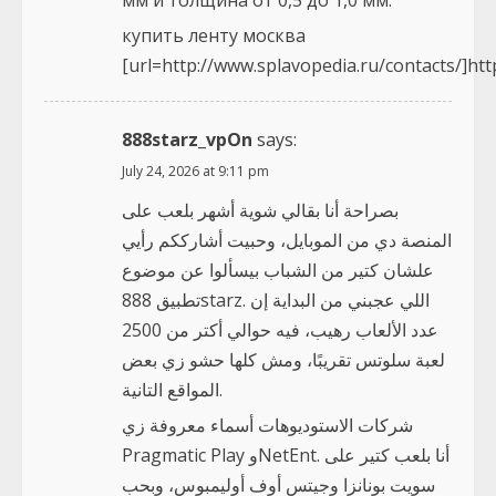
мм и толщина от 0,5 до 1,0 мм.
купить ленту москва
[url=http://www.splavopedia.ru/contacts/]http
888starz_vpOn
says:
July 24, 2026 at 9:11 pm
بصراحة أنا بقالي شوية أشهر بلعب على
المنصة دي من الموبايل، وحبيت أشارككم رأيي
علشان كتير من الشباب بيسألوا عن موضوع
تطبيق 888starz. اللي عجبني من البداية إن
عدد الألعاب رهيب، فيه حوالي أكتر من 2500
لعبة سلوتس تقريبًا، ومش كلها حشو زي بعض
المواقع التانية.
شركات الاستوديوهات أسماء معروفة زي
Pragmatic Play وNetEnt. أنا بلعب كتير على
سويت بونانزا وجيتس أوف أوليمبوس، وبحب